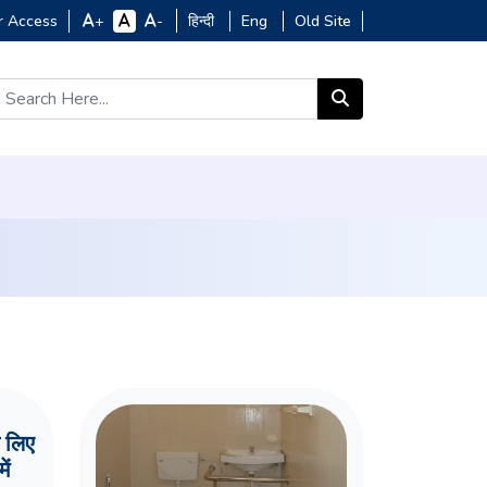
r Access
हिन्दी
Eng
Old Site
+
-
े लिए
ें