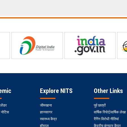
emic
Explore NITS
Other Links
ैलेंडर
जीमखाना
पूर्व छात्रों
 नोटिस
ज्ञानसागर
वार्षिक रिपोर्ट/वार्षिक लेखा
स्वास्थ्य केंद्र
रैगिंग विरोधी नीतियां
हॉस्टल
केंद्रीय कंप्यूटर केंद्र