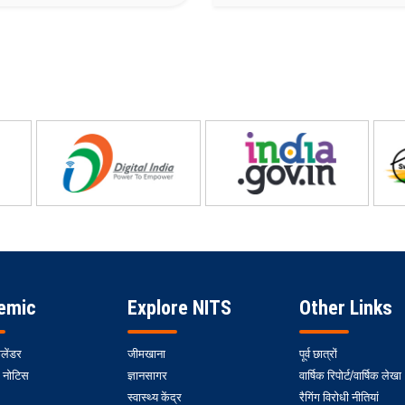
emic
Explore NITS
Other Links
ैलेंडर
जीमखाना
पूर्व छात्रों
 नोटिस
ज्ञानसागर
वार्षिक रिपोर्ट/वार्षिक लेखा
स्वास्थ्य केंद्र
रैगिंग विरोधी नीतियां