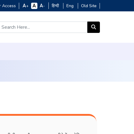
r Access
हिन्दी
Eng
Old Site
+
-